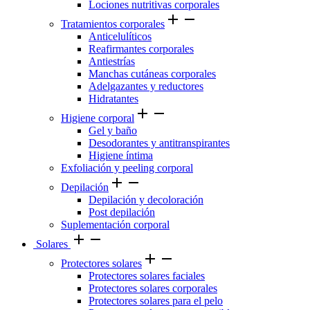
Lociones nutritivas corporales
add
remove
Tratamientos corporales
Anticelulíticos
Reafirmantes corporales
Antiestrías
Manchas cutáneas corporales
Adelgazantes y reductores
Hidratantes
add
remove
Higiene corporal
Gel y baño
Desodorantes y antitranspirantes
Higiene íntima
Exfoliación y peeling corporal
add
remove
Depilación
Depilación y decoloración
Post depilación
Suplementación corporal
add
remove
Solares
add
remove
Protectores solares
Protectores solares faciales
Protectores solares corporales
Protectores solares para el pelo