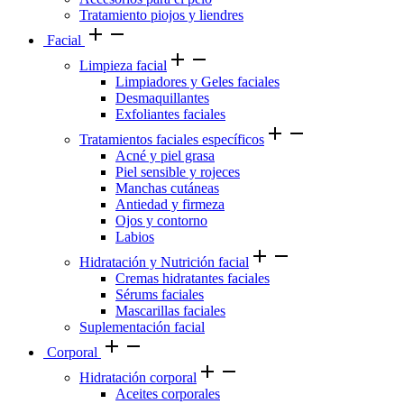
Tratamiento piojos y liendres
add
remove
Facial
add
remove
Limpieza facial
Limpiadores y Geles faciales
Desmaquillantes
Exfoliantes faciales
add
remove
Tratamientos faciales específicos
Acné y piel grasa
Piel sensible y rojeces
Manchas cutáneas
Antiedad y firmeza
Ojos y contorno
Labios
add
remove
Hidratación y Nutrición facial
Cremas hidratantes faciales
Sérums faciales
Mascarillas faciales
Suplementación facial
add
remove
Corporal
add
remove
Hidratación corporal
Aceites corporales