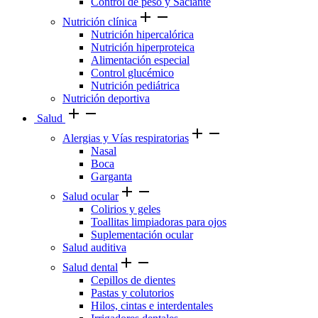
Control de peso y Saciante
add
remove
Nutrición clínica
Nutrición hipercalórica
Nutrición hiperproteica
Alimentación especial
Control glucémico
Nutrición pediátrica
Nutrición deportiva
add
remove
Salud
add
remove
Alergias y Vías respiratorias
Nasal
Boca
Garganta
add
remove
Salud ocular
Colirios y geles
Toallitas limpiadoras para ojos
Suplementación ocular
Salud auditiva
add
remove
Salud dental
Cepillos de dientes
Pastas y colutorios
Hilos, cintas e interdentales