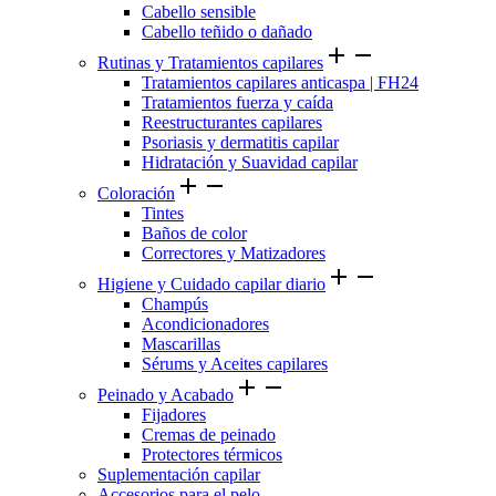
Cabello sensible
Cabello teñido o dañado
add
remove
Rutinas y Tratamientos capilares
Tratamientos capilares anticaspa | FH24
Tratamientos fuerza y caída
Reestructurantes capilares
Psoriasis y dermatitis capilar
Hidratación y Suavidad capilar
add
remove
Coloración
Tintes
Baños de color
Correctores y Matizadores
add
remove
Higiene y Cuidado capilar diario
Champús
Acondicionadores
Mascarillas
Sérums y Aceites capilares
add
remove
Peinado y Acabado
Fijadores
Cremas de peinado
Protectores térmicos
Suplementación capilar
Accesorios para el pelo