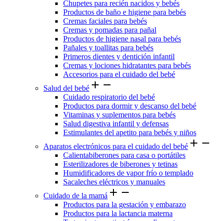
Chupetes para recién nacidos y bebés
Productos de baño e higiene para bebés
Cremas faciales para bebés
Cremas y pomadas para pañal
Productos de higiene nasal para bebés
Pañales y toallitas para bebés
Primeros dientes y dentición infantil
Cremas y lociones hidratantes para bebés
Accesorios para el cuidado del bebé
add
remove
Salud del bebé
Cuidado respiratorio del bebé
Productos para dormir y descanso del bebé
Vitaminas y suplementos para bebés
Salud digestiva infantil y defensas
Estimulantes del apetito para bebés y niños
add
remove
Aparatos electrónicos para el cuidado del bebé
Calientabiberones para casa o portátiles
Esterilizadores de biberones y tetinas
Humidificadores de vapor frío o templado
Sacaleches eléctricos y manuales
add
remove
Cuidado de la mamá
Productos para la gestación y embarazo
Productos para la lactancia materna