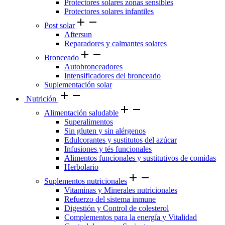
Protectores solares zonas sensibles
Protectores solares infantiles
add
remove
Post solar
Aftersun
Reparadores y calmantes solares
add
remove
Bronceado
Autobronceadores
Intensificadores del bronceado
Suplementación solar
add
remove
Nutrición
add
remove
Alimentación saludable
Superalimentos
Sin gluten y sin alérgenos
Edulcorantes y sustitutos del azúcar
Infusiones y tés funcionales
Alimentos funcionales y sustitutivos de comidas
Herbolario
add
remove
Suplementos nutricionales
Vitaminas y Minerales nutricionales
Refuerzo del sistema inmune
Digestión y Control de colesterol
Complementos para la energía y Vitalidad