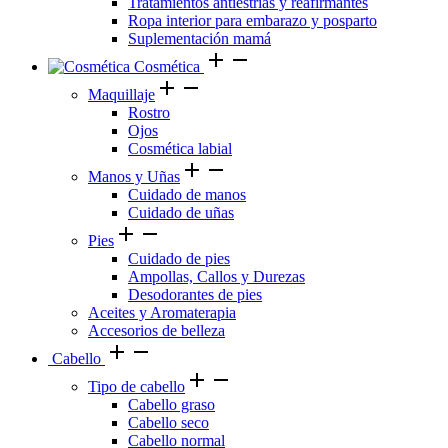
Tratamientos antiestrías y reafirmantes
Ropa interior para embarazo y posparto
Suplementación mamá
add
remove
Cosmética
add
remove
Maquillaje
Rostro
Ojos
Cosmética labial
add
remove
Manos y Uñas
Cuidado de manos
Cuidado de uñas
add
remove
Pies
Cuidado de pies
Ampollas, Callos y Durezas
Desodorantes de pies
Aceites y Aromaterapia
Accesorios de belleza
add
remove
Cabello
add
remove
Tipo de cabello
Cabello graso
Cabello seco
Cabello normal