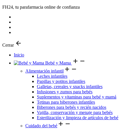
FH24, tu parafarmacia online de confianza
arrow_back
Cerrar
Inicio
add
remove
Bebé y Mama
add
remove
Alimentación infantil
Leches infantiles
Papillas y potitos infantiles
Galletas, cereales y snacks infantiles
Infusiones y zumos para bebés
Suplementos y vitaminas para bebé y mamá
Tetinas para biberones infantiles
Biberones para bebés y recién nacidos
Vajilla, conservación y menaje para bebés
Esterilización y limpieza de artículos de bebé
add
remove
Cuidado del bebé